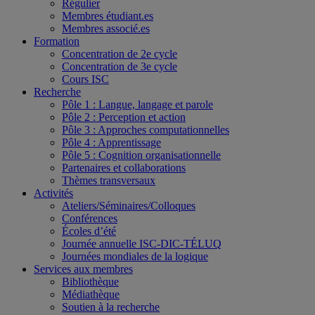
Régulier
Membres étudiant.es
Membres associé.es
Formation
Concentration de 2e cycle
Concentration de 3e cycle
Cours ISC
Recherche
Pôle 1 : Langue, langage et parole
Pôle 2 : Perception et action
Pôle 3 : Approches computationnelles
Pôle 4 : Apprentissage
Pôle 5 : Cognition organisationnelle
Partenaires et collaborations
Thèmes transversaux
Activités
Ateliers/Séminaires/Colloques
Conférences
Écoles d’été
Journée annuelle ISC-DIC-TÉLUQ
Journées mondiales de la logique
Services aux membres
Bibliothèque
Médiathèque
Soutien à la recherche