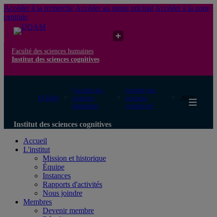
Accéder à la recherche
Accéder au menu pricipal
Accéder à la zone
centrale
Faculté des sciences humaines
Institut des sciences cognitives
Faculté des
Institut des
UQAM
sciences
sciences
2019
humaines
cognitives
Institut des sciences cognitives
Accueil
L'institut
Mission et historique
Équipe
Instances
Rapports d'activités
Nous joindre
Membres
Devenir membre