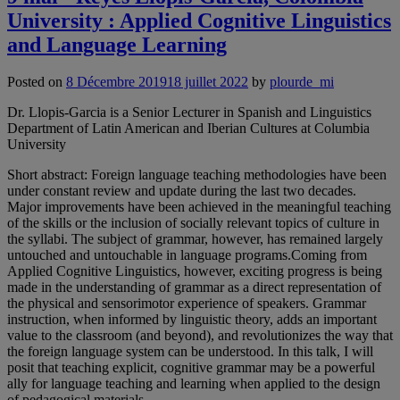
University : Applied Cognitive Linguistics
and Language Learning
Posted on
8 Décembre 2019
18 juillet 2022
by
plourde_mi
Dr. Llopis-Garcia is a Senior Lecturer in Spanish and Linguistics
Department of Latin American and Iberian Cultures at Columbia
University
Short abstract: Foreign language teaching methodologies have been
under constant review and update during the last two decades.
Major improvements have been achieved in the meaningful teaching
of the skills or the inclusion of socially relevant topics of culture in
the syllabi. The subject of grammar, however, has remained largely
untouched and untouchable in language programs.Coming from
Applied Cognitive Linguistics, however, exciting progress is being
made in the understanding of grammar as a direct representation of
the physical and sensorimotor experience of speakers. Grammar
instruction, when informed by linguistic theory, adds an important
value to the classroom (and beyond), and revolutionizes the way that
the foreign language system can be understood. In this talk, I will
posit that teaching explicit, cognitive grammar may be a powerful
ally for language teaching and learning when applied to the design
of pedagogical materials.