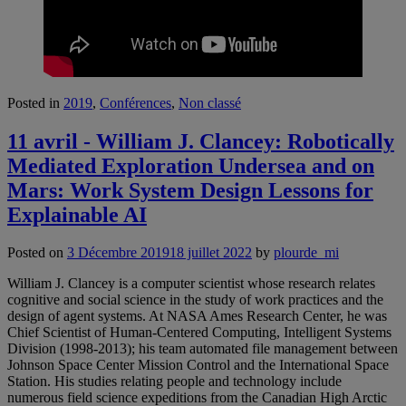
Posted in
2019
,
Conférences
,
Non classé
11 avril - William J. Clancey: Robotically
Mediated Exploration Undersea and on
Mars: Work System Design Lessons for
Explainable AI
Posted on
3 Décembre 2019
18 juillet 2022
by
plourde_mi
William J. Clancey is a computer scientist whose research relates
cognitive and social science in the study of work practices and the
design of agent systems. At NASA Ames Research Center, he was
Chief Scientist of Human-Centered Computing, Intelligent Systems
Division (1998-2013); his team automated file management between
Johnson Space Center Mission Control and the International Space
Station. His studies relating people and technology include
numerous field science expeditions from the Canadian High Arctic