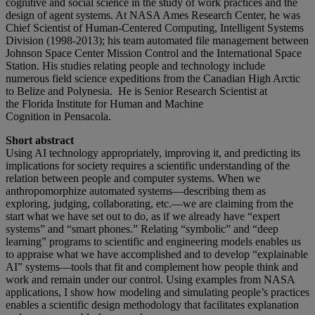
cognitive and social science in the study of work practices and the
design of agent systems. At NASA Ames Research Center, he was
Chief Scientist of Human-Centered Computing, Intelligent Systems
Division (1998-2013); his team automated file management between
Johnson Space Center Mission Control and the International Space
Station. His studies relating people and technology include
numerous field science expeditions from the Canadian High Arctic
to Belize and Polynesia. He is Senior Research Scientist at
the Florida Institute for Human and Machine
Cognition in Pensacola.
Short abstract
Using AI technology appropriately, improving it, and predicting its
implications for society requires a scientific understanding of the
relation between people and computer systems. When we
anthropomorphize automated systems—describing them as
exploring, judging, collaborating, etc.—we are claiming from the
start what we have set out to do, as if we already have “expert
systems” and “smart phones.” Relating “symbolic” and “deep
learning” programs to scientific and engineering models enables us
to appraise what we have accomplished and to develop “explainable
AI” systems—tools that fit and complement how people think and
work and remain under our control. Using examples from NASA
applications, I show how modeling and simulating people’s practices
enables a scientific design methodology that facilitates explanation