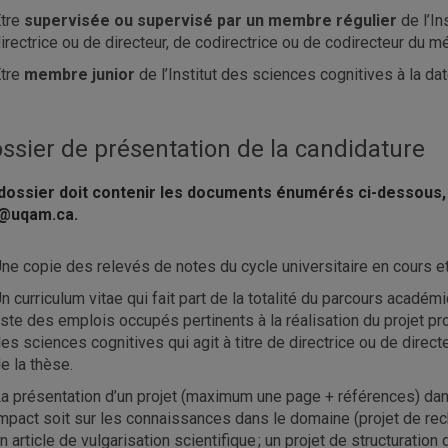
tre
supervisée ou supervisé par un membre
régulier
de l’In
irectrice ou de directeur, de codirectrice ou de codirecteur du m
tre
membre junior
de l’Institut des sciences cognitives à la da
ssier de présentation de la candidature
dossier doit contenir les documents énumérés ci-dessous, 
c@uqam.ca
.
ne copie des relevés de notes du cycle universitaire en cours e
n curriculum vitae qui fait part de la totalité du parcours académ
iste des emplois occupés pertinents à la réalisation du projet 
es sciences cognitives qui agit à titre de directrice ou de direc
e la thèse.
a présentation d’un projet (maximum une page + références) da
mpact soit sur les connaissances dans le domaine (projet de rech
n article de vulgarisation scientifique ; un projet de structuratio