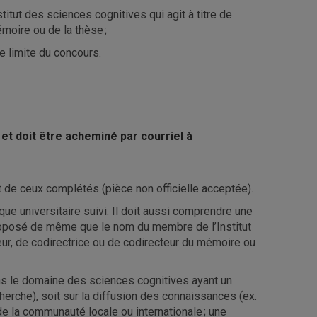
stitut des sciences cognitives qui agit à titre de
émoire ou de la thèse ;
te limite du concours.
et doit être acheminé par courriel à
t de ceux complétés (pièce non officielle acceptée).
ique universitaire suivi. Il doit aussi comprendre une
proposé de même que le nom du membre de l’Institut
teur, de codirectrice ou de codirecteur du mémoire ou
ns le domaine des sciences cognitives ayant un
erche), soit sur la diffusion des connaissances (ex.
n de la communauté locale ou internationale ; une