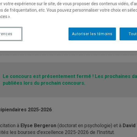
r votre expérience sur le site, de vous proposer des contenus vidéo, d’a
es de fréquentation, etc. Vous pouvez personnaliser votre choix en séle
ces ».
érences
Autoriser les témoins
Tout
ourse d'excellence
Le concours est présentement fermé ! Les prochaines da
publiées lors du prochain concours.
ipiendaires 2025-2026
icitation à
Elyse Bergeron
(doctorat en psychologie) et à
David
ités les bourses d'excellence 2025-2026 de l'Institut.