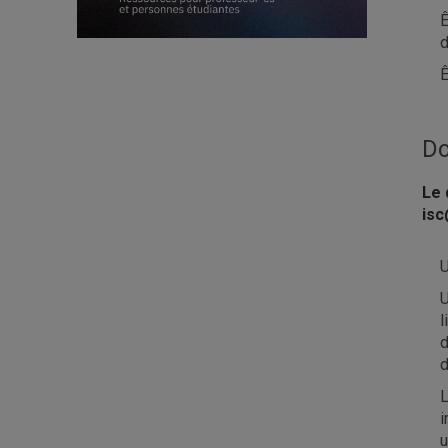
Ê
d
Ê
Do
Le 
is
U
U
l
d
d
L
i
u