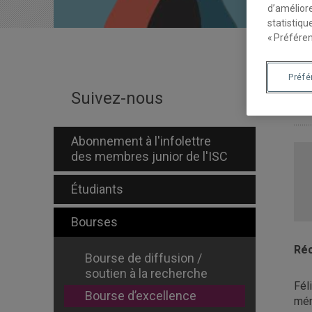
d’améliore
statistiqu
« Préféren
Préf
B
Suivez-nous
Abonnement à l'infolettre
des membres junior de l'ISC
Étudiants
Bourses
Réc
Bourse de diffusion /
soutien à la recherche
Fél
Bourse d’excellence
mér