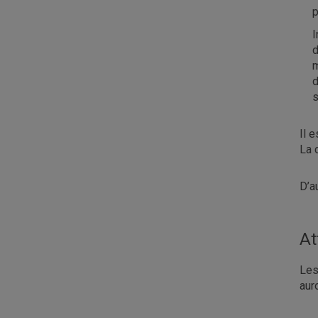
p
I
d
m
d
s
Il 
La 
D’a
At
Les
aur