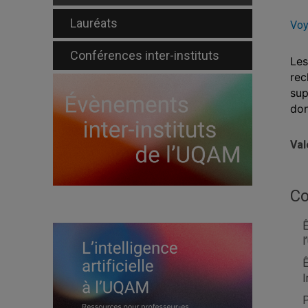
Lauréats
Voy
Conférences inter-instituts
Les
rec
sup
don
Val
Co
Ê
l
Ê
I
P