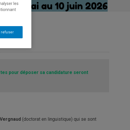
nalyser les
ctionnant
 refuser
tes pour déposer sa candidature seront
 Vergnaud
(doctorat en linguistique) qui se sont