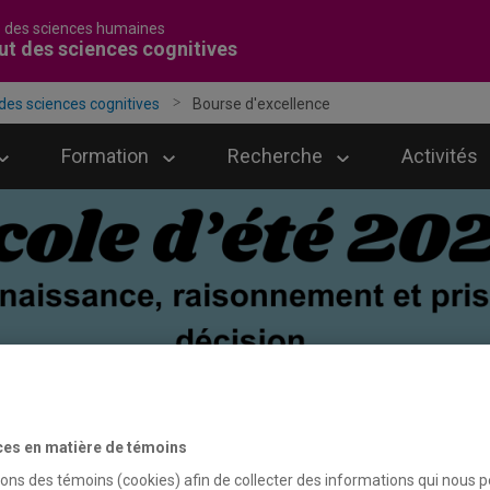
é des sciences humaines
tut des sciences cognitives
 des sciences cognitives
Bourse d'excellence
Formation
Recherche
Activités
ces en matière de témoins
sons des témoins (cookies) afin de collecter des informations qui nous 