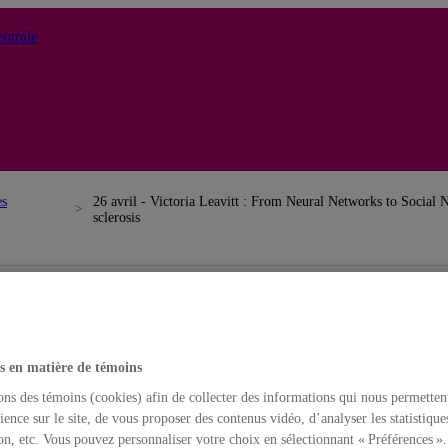
ntrale
es
26 avril - Victoria Leavitt : From Neural Networks to Social N
sclerosis
s en matière de témoins
ons des témoins (cookies) afin de collecter des informations qui nous permetten
ience sur le site, de vous proposer des contenus vidéo, d’analyser les statistique
on, etc. Vous pouvez personnaliser votre choix en sélectionnant « Préférences ».