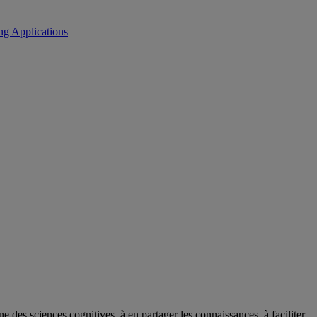
ng Applications
des sciences cognitives, à en partager les connaissances, à faciliter