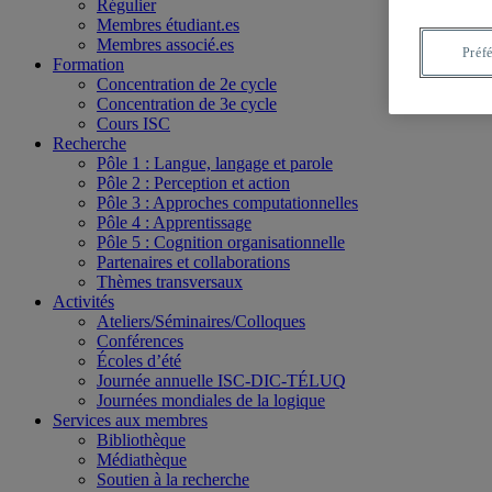
Régulier
Membres étudiant.es
Membres associé.es
Préf
Formation
Concentration de 2e cycle
Concentration de 3e cycle
Cours ISC
Recherche
Pôle 1 : Langue, langage et parole
Pôle 2 : Perception et action
Pôle 3 : Approches computationnelles
Pôle 4 : Apprentissage
Pôle 5 : Cognition organisationnelle
Partenaires et collaborations
Thèmes transversaux
Activités
Ateliers/Séminaires/Colloques
Conférences
Écoles d’été
Journée annuelle ISC-DIC-TÉLUQ
Journées mondiales de la logique
Services aux membres
Bibliothèque
Médiathèque
Soutien à la recherche