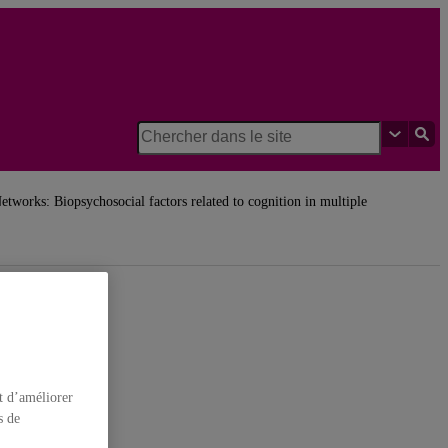
etworks: Biopsychosocial factors related to cognition in multiple
t d’améliorer
s de