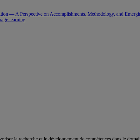
anation — A Perspective on Accomplishments, Methodology, and Emergi
uage learning
oriser la recherche et le développement de compétences dans le domaine 