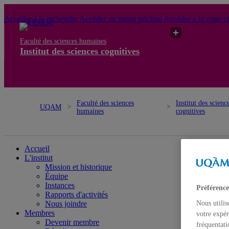
Accéder à la recherche
Accéder au menu pricipal
Accéder à la zone ce
Faculté des sciences humaines
Institut des sciences cognitives
Faculté des sciences
Institut des scienc
UQAM
humaines
cognitives
Institut des sciences cognitives
Accueil
L'institut
Mission et historique
Équipe
Instances
Préférence
Rapports d'activités
Nous joindre
Nous utilis
Membres
votre expér
Devenir membre
fréquentati