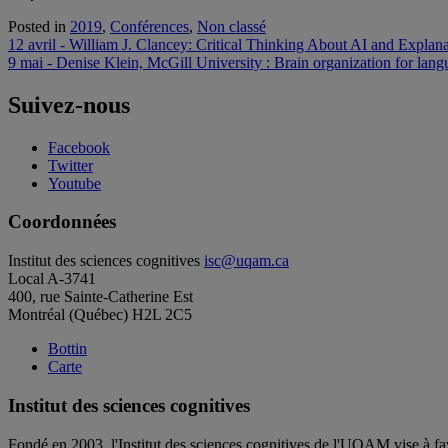
Posted in
2019
,
Conférences
,
Non classé
Navigation
12 avril - William J. Clancey: Critical Thinking About AI and Expl
9 mai - Denise Klein, McGill University : Brain organization for lang
de
l'article
Suivez-nous
Facebook
Twitter
Youtube
Coordonnées
Institut des sciences cognitives
isc@uqam.ca
Local A-3741
400, rue Sainte-Catherine Est
Montréal (Québec) H2L 2C5
Bottin
Carte
Institut des sciences cognitives
Fondé en 2003, l'Institut des sciences cognitives de l'UQAM vise à fav