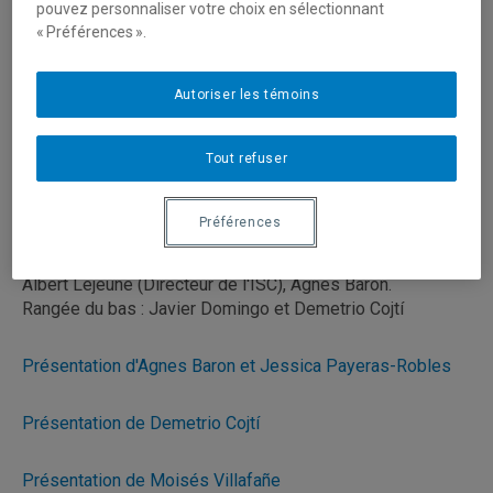
pouvez personnaliser votre choix en sélectionnant
« Préférences ».
Autoriser les témoins
Tout refuser
Préférences
De gauche à droite :
Rangée du haut : Boris Romero, Jessica Payeras-Robles,
Albert Lejeune (Directeur de l'ISC), Agnes Baron.
Rangée du bas : Javier Domingo et Demetrio Cojtí
Présentation d'Agnes Baron et Jessica Payeras-Robles
Présentation de Demetrio Cojtí
Présentation de Moisés Villafañe