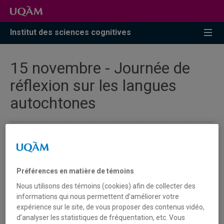
Accéder
Accéder
Accéder
à
au
à
la
menu
la
Institut des sciences cognitives
recherche
pricipal
zone
centrale
15 novembre - Journée de
réflexion sur les langues
autochtones
Dans le cadre de l’année internationale des langues
autochtones, l’École de langues et l’ISC organisaient une
journée de réflexion sur les langues autochtones, le 15
Préférences en matière de témoins
novembre 2019.
Affiche
Nous utilisons des témoins (cookies) afin de collecter des
informations qui nous permettent d’améliorer votre
expérience sur le site, de vous proposer des contenus vidéo,
d’analyser les statistiques de fréquentation, etc. Vous