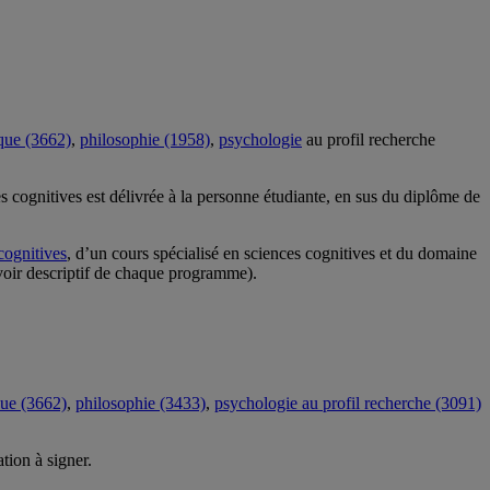
ique (3662)
,
philosophie (1958)
,
psychologie
au profil recherche
ces cognitives est délivrée à la personne étudiante, en sus du diplôme de
cognitives
, d’un cours spécialisé en sciences cognitives et du domaine
(voir descriptif de chaque programme).
que (3662)
,
philosophie (3433)
,
psychologie au profil recherche (3091)
tion à signer.