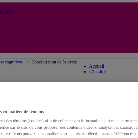
ntrale
Institut des science
ces cognitives
Concentration de 3e cycle
Accueil
L'institut
s en matière de témoins
ons des témoins (cookies) afin de collecter des informations qui nous permetten
ience sur le site, de vous proposer des contenus vidéo, d’analyser les statistique
on, etc. Vous pouvez personnaliser votre choix en sélectionnant « Préférences ».