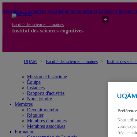
Accéder à la recherche
Accéder au menu pricipal
Accéder à la zone ce
Faculté des sciences humaines
Institut des sciences cognitives
UQAM
Faculté des sciences humaines
Institut des scien
Mission et historique
Équipe
Instances
Rapports d'activités
Nous joindre
Membres
Devenir membre
Préférence
Régulier
Nous utilis
Membres étudiant.es
Membres associé.es
votre expér
Formation
fréquentati