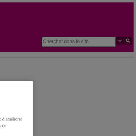
s cognitives
t d’améliorer
s de