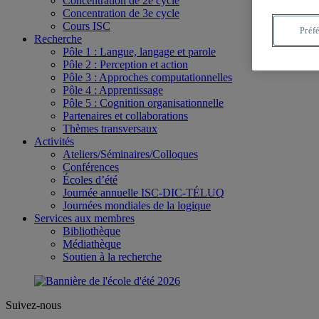
Concentration de 2e cycle
Concentration de 3e cycle
Cours ISC
Préf
Recherche
Pôle 1 : Langue, langage et parole
Pôle 2 : Perception et action
Pôle 3 : Approches computationnelles
Pôle 4 : Apprentissage
Pôle 5 : Cognition organisationnelle
Partenaires et collaborations
Thèmes transversaux
Activités
Ateliers/Séminaires/Colloques
Conférences
Écoles d’été
Journée annuelle ISC-DIC-TÉLUQ
Journées mondiales de la logique
Services aux membres
Bibliothèque
Médiathèque
Soutien à la recherche
Suivez-nous