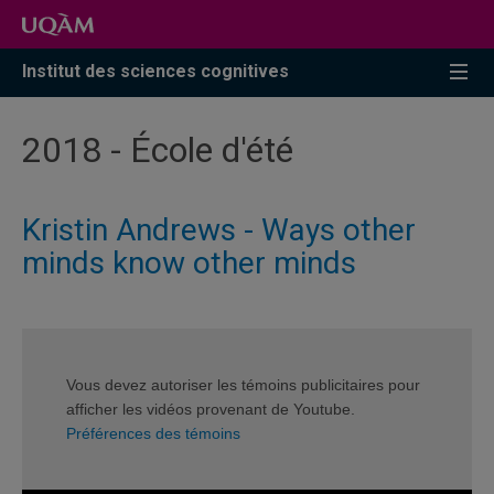
Accéder
Accéder
Accéder
à
au
à
la
menu
la
Institut des sciences cognitives
recherche
pricipal
zone
centrale
2018 - École d'été
Kristin Andrews - Ways other
minds know other minds
Vous devez autoriser les témoins publicitaires pour
afficher les vidéos provenant de Youtube.
Préférences des témoins