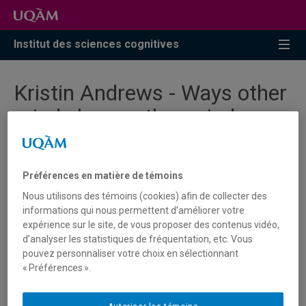
Accéder
Accéder
Accéder
à
au
à
la
menu
la
Institut des sciences cognitives
recherche
pricipal
zone
centrale
Kristin Andrews - Ways other
minds know other minds
Préférences en matière de témoins
Vous devez autoriser les témoins publicitaires pour
Nous utilisons des témoins (cookies) afin de collecter des
afficher les vidéos provenant de Youtube.
informations qui nous permettent d’améliorer votre
Préférences des témoins
expérience sur le site, de vous proposer des contenus vidéo,
d’analyser les statistiques de fréquentation, etc. Vous
pouvez personnaliser votre choix en sélectionnant
« Préférences ».