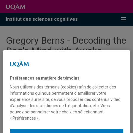
Accéder
Accéder
Accéder
à
au
à
la
menu
la
Institut des sciences cognitives
recherche
pricipal
zone
centrale
Gregory Berns - Decoding the
Dog's Mind with Awake
Neuroimaging
Préférences en matière de témoins
Nous utilisons des témoins (cookies) afin de collecter des
informations qui nous permettent d’améliorer votre
Vous devez autoriser les témoins publicitaires pour
expérience sur le site, de vous proposer des contenus vidéo,
afficher les vidéos provenant de Youtube.
d’analyser les statistiques de fréquentation, etc. Vous
Préférences des témoins
pouvez personnaliser votre choix en sélectionnant
« Préférences ».