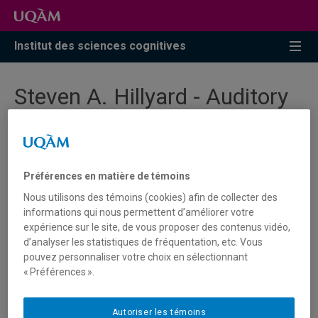
Accéder
Accéder
Accéder
à
au
à
la
menu
la
Institut des sciences cognitives
recherche
pricipal
zone
centrale
Steven A. Hillyard - Auditory
Influences on Visual
Attention and perception
Préférences en matière de témoins
Vendredi le 16 mars 2018, 15h30
Nous utilisons des témoins (cookies) afin de collecter des
Local SH-2420 du Pavillon Sherbrooke
informations qui nous permettent d’améliorer votre
expérience sur le site, de vous proposer des contenus vidéo,
200, rue Sherbrooke Ouest
d’analyser les statistiques de fréquentation, etc. Vous
pouvez personnaliser votre choix en sélectionnant
Conférencier invité :
Steven A. Hillyard
, Ph.D., Département
« Préférences ».
de neurosciences, UC San Diego.
Autoriser les témoins