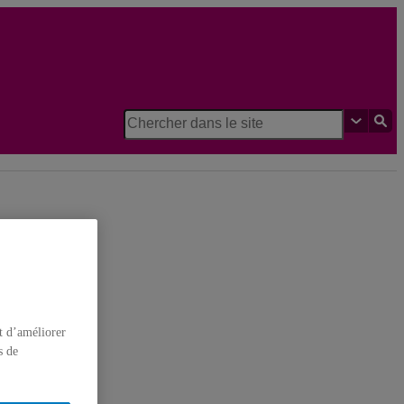
itut des sciences cognitives
t d’améliorer
s de