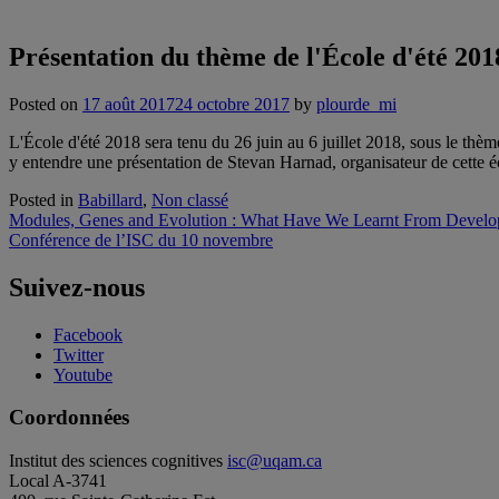
Présentation du thème de l'École d'été 201
Posted on
17 août 2017
24 octobre 2017
by
plourde_mi
L'École d'été 2018 sera tenu du 26 juin au 6 juillet 2018, sous le thè
y entendre une présentation de Stevan Harnad, organisateur de cette éc
Posted in
Babillard
,
Non classé
Navigation
Modules, Genes and Evolution : What Have We Learnt From Develop
Conférence de l’ISC du 10 novembre
de
l'article
Suivez-nous
Facebook
Twitter
Youtube
Coordonnées
Institut des sciences cognitives
isc@uqam.ca
Local A-3741