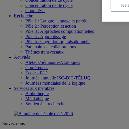
Concentration de 2e cycle
Concentration de 3e cycle
Préf
Cours ISC
Recherche
Pôle 1 : Langue, langage et parole
Pôle 2 : Perception et action
Pôle 3 : Approches computationnelles
Pôle 4 : Apprentissage
Pôle 5 : Cognition organisationnelle
Partenaires et collaborations
Thèmes transversaux
Activités
Ateliers/Séminaires/Colloques
Conférences
Écoles d’été
Journée annuelle ISC-DIC-TÉLUQ
Journées mondiales de la logique
Services aux membres
Bibliothèque
Médiathèque
Soutien à la recherche
Suivez-nous