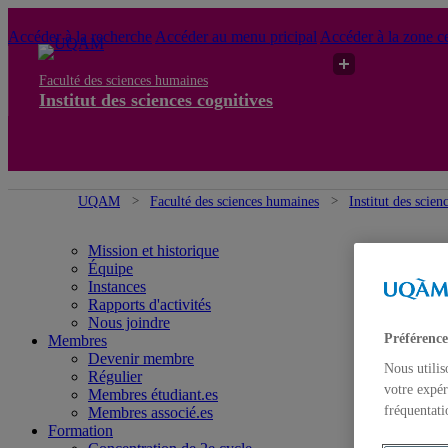
Accéder à la recherche
Accéder au menu pricipal
Accéder à la zone ce
Faculté des sciences humaines
Institut des sciences cognitives
UQAM
Faculté des sciences humaines
Institut des scien
Mission et historique
Équipe
Instances
Rapports d'activités
Nous joindre
Préférence
Membres
Devenir membre
Nous utilis
Régulier
votre expér
Membres étudiant.es
fréquentati
Membres associé.es
Formation