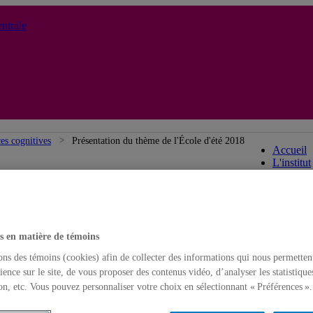
ntrale
Inst
ces cognitives
Présentation du thème de l'École d'été 2018
Accueil
L'institut
s en matière de témoins
ons des témoins (cookies) afin de collecter des informations qui nous permetten
ience sur le site, de vous proposer des contenus vidéo, d’analyser les statistique
on, etc. Vous pouvez personnaliser votre choix en sélectionnant « Préférences ».