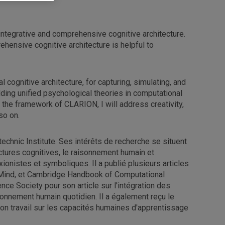
 integrative and comprehensive cognitive architecture.
ehensive cognitive architecture is helpful to
 cognitive architecture, for capturing, simulating, and
lding unified psychological theories in computational
n the framework of CLARION, I will address creativity,
 so on.
chnic Institute. Ses intérêts de recherche se situent
ctures cognitives, le raisonnement humain et
ionistes et symboliques. Il a publié plusieurs articles
he Mind, et Cambridge Handbook of Computational
ence Society pour son article sur l'intégration des
onnement humain quotidien. Il a également reçu le
son travail sur les capacités humaines d'apprentissage