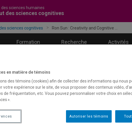
é des sciences humaines
tut des sciences cognitives
 des sciences cognitives
Ron Sun : Creativity and Cognitive ...
Formation
Recherche
Activités
ces en matière de témoins
sons des témoins (cookies) afin de collecter des informations qui nous 
on Sun : Creativity and Cogni
r votre expérience sur le site, de vous proposer des contenus vidéo, d’a
es de fréquentation, etc. Vous pouvez personnaliser votre choix en séle
ces ».
 Sun
sselaer Polytechnic Institute
érences
Autoriser les témoins
Tout
vendredi 4 avril 2014 à 15h au DS-1950