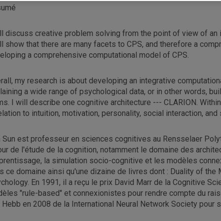
sumé
ill discuss creative problem solving from the point of view of an
ill show that there are many facets to CPS, and therefore a compr
eloping a comprehensive computational model of CPS.
rall, my research is about developing an integrative computational
laining a wide range of psychological data, or in other words, bui
ms. I will describe one cognitive architecture --- CLARION. Withi
elation to intuition, motivation, personality, social interaction, and
 Sun est professeur en sciences cognitives au Rensselaer Polyte
our de l'étude de la cognition, notamment le domaine des archite
pprentissage, la simulation socio-cognitive et les modèles connex
s ce domaine ainsi qu'une dizaine de livres dont : Duality of t
chology. En 1991, il a reçu le prix David Marr de la Cognitive Sci
èles "rule-based" et connexionistes pour rendre compte du rais
x Hebb en 2008 de la International Neural Network Society pour 