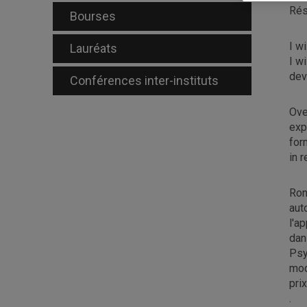
Ré
Bourses
I w
Lauréats
I w
dev
Conférences inter-instituts
Ove
exp
for
in r
Ron
aut
l'a
dan
Psy
mod
pri
.