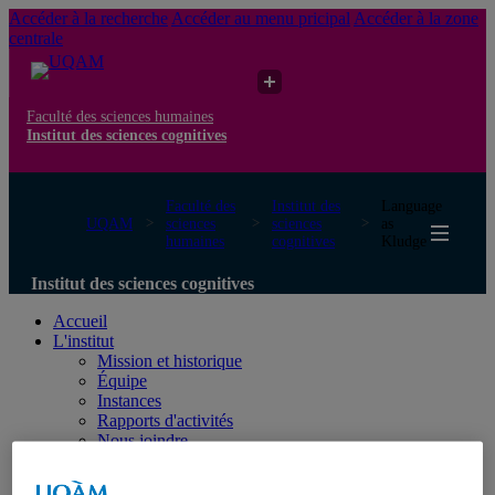
Accéder à la recherche
Accéder au menu pricipal
Accéder à la zone
centrale
Faculté des sciences humaines
Institut des sciences cognitives
Faculté des
Institut des
Language
UQAM
sciences
sciences
as
humaines
cognitives
Kludge
Institut des sciences cognitives
Accueil
L'institut
Mission et historique
Équipe
Instances
Rapports d'activités
Nous joindre
Membres
Devenir membre