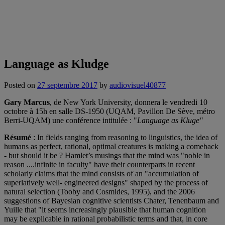
Language as Kludge
Posted on
27 septembre 2017
by
audiovisuel40877
Gary Marcus
, de New York University, donnera le vendredi 10
octobre à 15h en salle DS-1950 (UQAM, Pavillon De Sève, métro
Berri-UQAM) une conférence intitulée : "
Language as Kluge"
Résumé
: In fields ranging from reasoning to linguistics, the idea of
humans as perfect, rational, optimal creatures is making a comeback
- but should it be ? Hamlet’s musings that the mind was "noble in
reason ....infinite in faculty" have their counterparts in recent
scholarly claims that the mind consists of an "accumulation of
superlatively well- engineered designs" shaped by the process of
natural selection (Tooby and Cosmides, 1995), and the 2006
suggestions of Bayesian cognitive scientists Chater, Tenenbaum and
Yuille that "it seems increasingly plausible that human cognition
may be explicable in rational probabilistic terms and that, in core