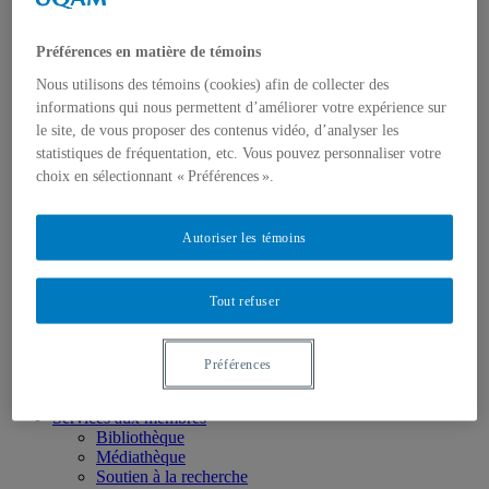
Régulier
Membres étudiant.es
Membres associé.es
Préférences en matière de témoins
Formation
Concentration de 2e cycle
Nous utilisons des témoins (cookies) afin de collecter des
Concentration de 3e cycle
informations qui nous permettent d’améliorer votre expérience sur
Cours ISC
le site, de vous proposer des contenus vidéo, d’analyser les
Recherche
statistiques de fréquentation, etc. Vous pouvez personnaliser votre
Pôle 1 : Langue, langage et parole
choix en sélectionnant « Préférences ».
Pôle 2 : Perception et action
Pôle 3 : Approches computationnelles
Pôle 4 : Apprentissage
Autoriser les témoins
Pôle 5 : Cognition organisationnelle
Partenaires et collaborations
Thèmes transversaux
Activités
Tout refuser
Ateliers/Séminaires/Colloques
Conférences
Écoles d’été
Préférences
Journée annuelle ISC-DIC-TÉLUQ
Journées mondiales de la logique
Services aux membres
Bibliothèque
Médiathèque
Soutien à la recherche