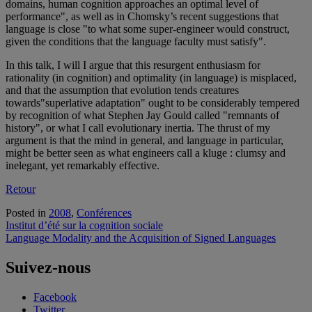
domains, human cognition approaches an optimal level of
performance", as well as in Chomsky’s recent suggestions that
language is close "to what some super-engineer would construct,
given the conditions that the language faculty must satisfy".
In this talk, I will I argue that this resurgent enthusiasm for
rationality (in cognition) and optimality (in language) is misplaced,
and that the assumption that evolution tends creatures
towards"superlative adaptation" ought to be considerably tempered
by recognition of what Stephen Jay Gould called "remnants of
history", or what I call evolutionary inertia. The thrust of my
argument is that the mind in general, and language in particular,
might be better seen as what engineers call a kluge : clumsy and
inelegant, yet remarkably effective.
Retour
Posted in
2008
,
Conférences
Navigation
Institut d’été sur la cognition sociale
Language Modality and the Acquisition of Signed Languages
de
l'article
Suivez-nous
Facebook
Twitter