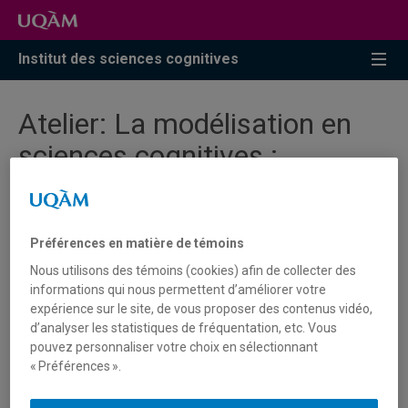
Accéder
Accéder
Accéder
à
au
à
la
menu
la
Institut des sciences cognitives
recherche
pricipal
zone
centrale
Atelier: La modélisation en
sciences cognitives :
géométrie et logique. Le cas
de la perception visuelle.
Préférences en matière de témoins
Nous utilisons des témoins (cookies) afin de collecter des
Jean Petitot, École Polytechnique, Paris
informations qui nous permettent d’améliorer votre
9h30 à 12h et 13h30 à 15h00
expérience sur le site, de vous proposer des contenus vidéo,
d’analyser les statistiques de fréquentation, etc. Vous
pouvez personnaliser votre choix en sélectionnant
Atelier ouvert à tous mais réservation obligatoire à Nicole
« Préférences ».
Richard (
isc@uqam.ca
) Nous luncherons avec le
conférencier : prix du lunch $10