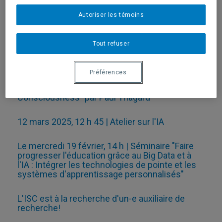
Autoriser les témoins
19 novembre | Concours de vulgarisation
scientifique avec BistroBrain!
Tout refuser
Le mercredi 30 avril | L'IA agentive
Préférences
Le jeudi 10 avril, 14 h | Conférence "Dreams,
Jokes, and Songs: How Brains Build
Consciousness" par Paul Thagard
12 mars 2025, 12 h 45 | Atelier sur l'IA
Le mercredi 19 février, 14 h | Séminaire "Faire
progresser l'éducation grâce au Big Data et à
l'IA : Intégrer les technologies de pointe et les
systèmes d'apprentissage personnalisés"
L'ISC est à la recherche d'un-e auxiliaire de
recherche!