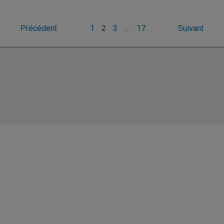
Pagination
Précédent
1
2
3
…
17
Suivant
des
publications