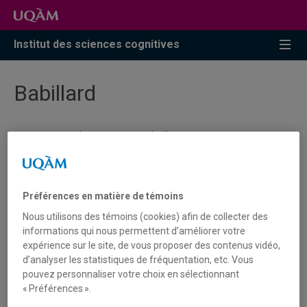
Accéder
Accéder
Accéder
à
au
à
la
menu
la
Institut des sciences cognitives
recherche
pricipal
zone
centrale
Babillard
Semaine des Instituts de l'UQAM | 23 au 26
février
Journée mondiale de la logique de l’UNESCO
2026
Préférences en matière de témoins
Nous utilisons des témoins (cookies) afin de collecter des
JOURNÉE MONDIALE DE LA LOGIQUE 2026 DE
informations qui nous permettent d’améliorer votre
L’UNESCO
expérience sur le site, de vous proposer des contenus vidéo,
d’analyser les statistiques de fréquentation, etc. Vous
pouvez personnaliser votre choix en sélectionnant
ISC-9000 - CONNAISSANCE, RAISONNEMENT
ET PRISE DE DÉCISION (Préparation à l’école
« Préférences ».
d’été 2026)