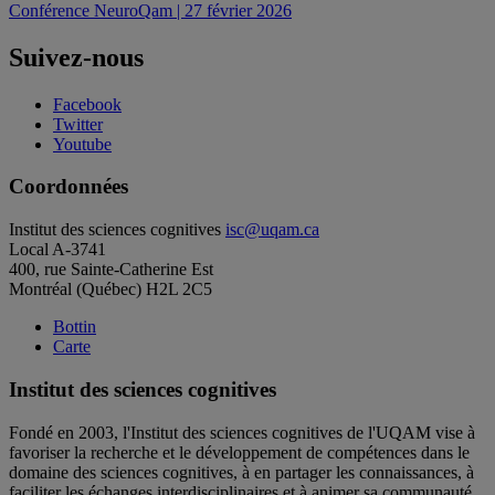
Conférence NeuroQam | 27 février 2026
de
l'article
Suivez-nous
Facebook
Twitter
Youtube
Coordonnées
Institut des sciences cognitives
isc@uqam.ca
Local A-3741
400, rue Sainte-Catherine Est
Montréal (Québec) H2L 2C5
Bottin
Carte
Institut des sciences cognitives
Fondé en 2003, l'Institut des sciences cognitives de l'UQAM vise à
favoriser la recherche et le développement de compétences dans le
domaine des sciences cognitives, à en partager les connaissances, à
faciliter les échanges interdisciplinaires et à animer sa communauté.