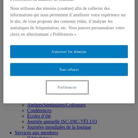
Membres
Nous utilisons des témoins (cookies) afin de collecter des
Devenir membre
informations qui nous permettent d’améliorer votre expérience sur
Régulier
le site, de vous proposer des contenus vidéo, d’analyser les
Membres étudiant.es
Membres associé.es
statistiques de fréquentation, etc. Vous pouvez personnaliser votre
Formation
choix en sélectionnant « Préférences ».
Concentration de 2e cycle
Concentration de 3e cycle
Cours ISC
Autoriser les témoins
Recherche
Pôle 1 : Langue, langage et parole
Pôle 2 : Perception et action
Tout refuser
Pôle 3 : Approches computationnelles
Pôle 4 : Apprentissage
Pôle 5 : Cognition organisationnelle
Préférences
Partenaires et collaborations
Thèmes transversaux
Activités
Ateliers/Séminaires/Colloques
Conférences
Écoles d’été
Journée annuelle ISC-DIC-TÉLUQ
Journées mondiales de la logique
Services aux membres