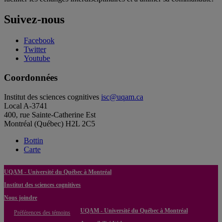
Suivez-nous
Facebook
Twitter
Youtube
Coordonnées
Institut des sciences cognitives
isc@uqam.ca
Local A-3741
400, rue Sainte-Catherine Est
Montréal (Québec) H2L 2C5
Bottin
Carte
UQAM - Université du Québec à Montréal
Institut des sciences cognitives
Nous joindre
UQAM - Université du Québec à Montréal
Préférences des témoins