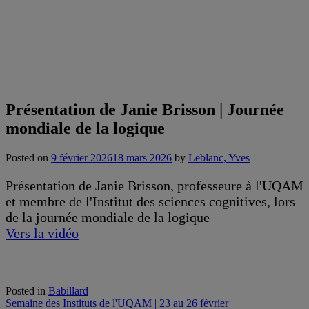
Présentation de Janie Brisson | Journée
mondiale de la logique
Posted on
9 février 2026
18 mars 2026
by
Leblanc, Yves
Présentation de Janie Brisson, professeure à l'UQAM
et membre de l'Institut des sciences cognitives, lors
de la journée mondiale de la logique
Vers la vidéo
Posted in
Babillard
Navigation
Semaine des Instituts de l'UQAM | 23 au 26 février