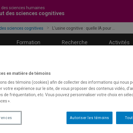
é des sciences humaines
tut des sciences cognitives
 des sciences cognitives
L’usine cognitive : quelle IA pour ...
Formation
Recherche
Activités
ces en matière de témoins
sons des témoins (cookies) afin de collecter des informations qui nous 
’usine cognitive : quelle IA 
r votre expérience sur le site, de vous proposer des contenus vidéo, d’a
es de fréquentation, etc. Vous pouvez personnaliser votre choix en séle
uébécoises et canadiennes 
ces ».
anufacturier ? Conférences 
érences
Autoriser les témoins
Tout
sentation de l’ISC avec Albert Lejeune, professeur, départemen