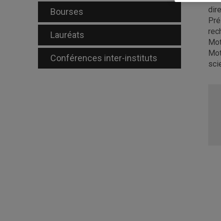
dir
Bourses
Pré
rec
Lauréats
Mot
Mot
Conférences inter-instituts
sci