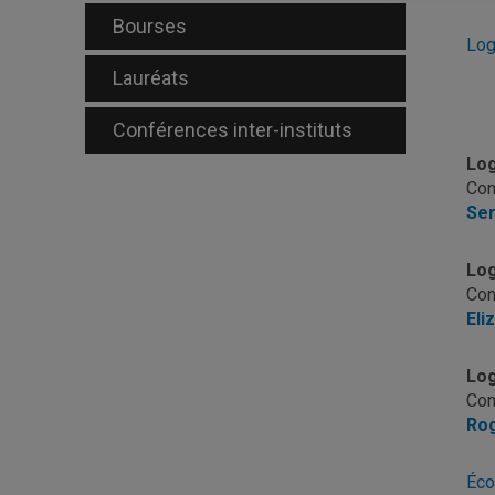
Bourses
Log
Lauréats
Conférences inter-instituts
Log
Con
Ser
Log
Con
Eli
Log
Con
Rog
Éco