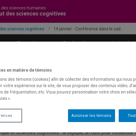
é des sciences humaines
tut des sciences cognitives
 des sciences cognitives
14 janvier - Conférence dans le cad...
Formation
Recherche
Activités
ces en matière de témoins
sons des témoins (cookies) afin de collecter des informations qui nous 
4 janvier - Conférence dans 
r votre expérience sur le site, de vous proposer des contenus vidéo, d’a
es de fréquentation, etc. Vous pouvez personnaliser votre choix en séle
ondiale de la logique
ces ».
érences
Autoriser les témoins
Tout
ique et sciences cognitives : la logique, un outil pour modéliser l