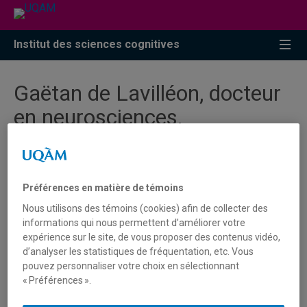
Accéder
Accéder
Accéder
à
au
à
la
menu
la
Institut des sciences cognitives
recherche
pricipal
zone
centrale
Gaëtan de Lavilléon, docteur
en neurosciences,
cofondateur et directeur de
Cog'X - Défis de la charge
cognitive dans un
Préférences en matière de témoins
environnement numérique
Nous utilisons des témoins (cookies) afin de collecter des
informations qui nous permettent d’améliorer votre
expérience sur le site, de vous proposer des contenus vidéo,
d’analyser les statistiques de fréquentation, etc. Vous
pouvez personnaliser votre choix en sélectionnant
« Préférences ».
Vous devez autoriser les témoins publicitaires pour
afficher les vidéos provenant de Youtube.