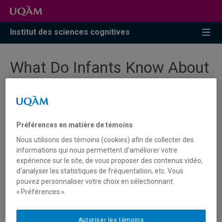
Accéder
Accéder
Accéder
à
au
à
la
menu
la
Institut des sciences cognitives
recherche
pricipal
zone
centrale
What Do Infants Know About
Other People ?
Préférences en matière de témoins
Nous utilisons des témoins (cookies) afin de collecter des
Michael Tomasello
(Psychology, Max Planck Institute for
informations qui nous permettent d’améliorer votre
Evolutionary Anthropology, Leipzig (Allemagne) ) et
Chris
expérience sur le site, de vous proposer des contenus vidéo,
Moore
(Psychology, Dalhousie University, Halifax, NS
d’analyser les statistiques de fréquentation, etc. Vous
(Canada) ) présenteront le 6 novembre 2006 de 14h à 17h
pouvez personnaliser votre choix en sélectionnant
sur le thème : "
What Do Infants Know About Other
« Préférences ».
People ?
", en salle DSR-510 (UQAM, Pavillon DeSève,
320 rue Ste Cathrine Est, Métro Berri-UQAM).
Autoriser les témoins