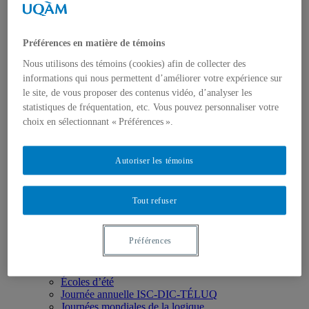
Rapports d'activités
Nous joindre
Membres
Préférences en matière de témoins
Devenir membre
Régulier
Nous utilisons des témoins (cookies) afin de collecter des
Membres étudiant.es
informations qui nous permettent d’améliorer votre expérience sur
Membres associé.es
le site, de vous proposer des contenus vidéo, d’analyser les
Formation
statistiques de fréquentation, etc. Vous pouvez personnaliser votre
Concentration de 2e cycle
Concentration de 3e cycle
choix en sélectionnant « Préférences ».
Cours ISC
Recherche
Pôle 1 : Langue, langage et parole
Autoriser les témoins
Pôle 2 : Perception et action
Pôle 3 : Approches computationnelles
Pôle 4 : Apprentissage
Tout refuser
Pôle 5 : Cognition organisationnelle
Partenaires et collaborations
Thèmes transversaux
Préférences
Activités
Ateliers/Séminaires/Colloques
Conférences
Écoles d’été
Journée annuelle ISC-DIC-TÉLUQ
Journées mondiales de la logique