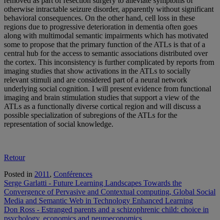
removed as part of resection surgery to alleviate symptoms of
otherwise intractable seizure disorder, apparently without significant
behavioral consequences. On the other hand, cell loss in these
regions due to progressive deterioration in dementia often goes
along with multimodal semantic impairments which has motivated
some to propose that the primary function of the ATLs is that of a
central hub for the access to semantic associations distributed over
the cortex. This inconsistency is further complicated by reports from
imaging studies that show activations in the ATLs to socially
relevant stimuli and are considered part of a neural network
underlying social cognition. I will present evidence from functional
imaging and brain stimulation studies that support a view of the
ATLs as a functionally diverse cortical region and will discuss a
possible specialization of subregions of the ATLs for the
representation of social knowledge.
Retour
Posted in
2011
,
Conférences
Navigation
Serge Garlatti - Future Learning Landscapes Towards the
Convergence of Pervasive and Contextual computing, Global Social
de
Media and Semantic Web in Technology Enhanced Learning
l'article
Don Ross - Estranged parents and a schizophrenic child: choice in
psychology, economics and neuroeconomics