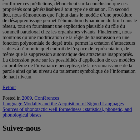
confirmer ces prédictions, débouchent sur la conclusion que ces
propriétés sont généralisables à tout type de situation. En second
lieu, nous démontrons que l’ajout dans le modèle d’une procédure
de désapprentissage permet l’élimination dynamique du bruit dans le
réseau, tout en fournissant une explication plausible du rôle du
sommeil paradoxal chez les organismes vivants. Finalement, nous
montrons qu’une modification de la règle de transmission en une
fonction polynomiale de degré trois, permet la création d’attracteurs
stables à n’importe quel endroit de l’espace de représentation, de
même que la suppression automatique des attracteurs inappropriés.
La discussion porte sur les possibilités d’application de ces modèles
au problème de l’invariance perceptive, de la reconnaissance de la
parole ainsi qu’au niveau du traitement symbolique de l’information
de haut niveau.
Retour
Posted in
2009
,
Conférences
Navigation
Language Modality and the Acquisition of Signed Languages
Sources of phonotactic well-formedness : statistical, phonetic, and
de
phonological biases
l'article
Suivez-nous