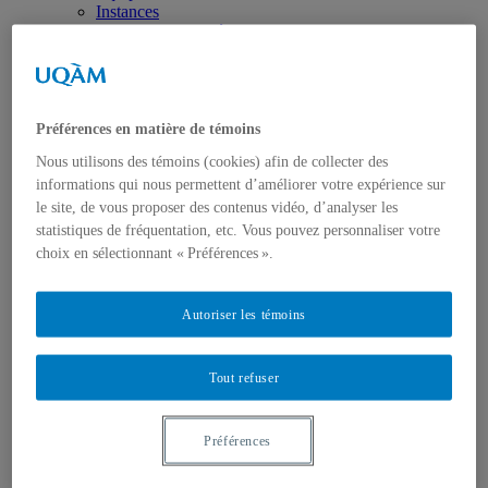
Instances
Rapports d'activités
Nous joindre
Membres
Devenir membre
Régulier
Membres étudiant.es
Préférences en matière de témoins
Membres associé.es
Nous utilisons des témoins (cookies) afin de collecter des
Formation
informations qui nous permettent d’améliorer votre expérience sur
Concentration de 2e cycle
Concentration de 3e cycle
le site, de vous proposer des contenus vidéo, d’analyser les
Cours ISC
statistiques de fréquentation, etc. Vous pouvez personnaliser votre
Recherche
choix en sélectionnant « Préférences ».
Pôle 1 : Langue, langage et parole
Pôle 2 : Perception et action
Pôle 3 : Approches computationnelles
Autoriser les témoins
Pôle 4 : Apprentissage
Pôle 5 : Cognition organisationnelle
Partenaires et collaborations
Tout refuser
Thèmes transversaux
Activités
Ateliers/Séminaires/Colloques
Préférences
Conférences
Écoles d’été
Journée annuelle ISC-DIC-TÉLUQ