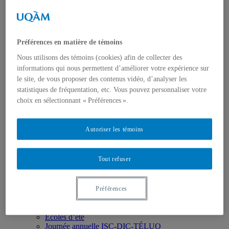
Instances
Rapports d'activités
Nous joindre
Membres
Devenir membre
Préférences en matière de témoins
Régulier
Nous utilisons des témoins (cookies) afin de collecter des
Membres étudiant.es
informations qui nous permettent d’améliorer votre expérience sur
Membres associé.es
Formation
le site, de vous proposer des contenus vidéo, d’analyser les
Concentration de 2e cycle
statistiques de fréquentation, etc. Vous pouvez personnaliser votre
Concentration de 3e cycle
choix en sélectionnant « Préférences ».
Cours ISC
Recherche
Pôle 1 : Langue, langage et parole
Autoriser les témoins
Pôle 2 : Perception et action
Pôle 3 : Approches computationnelles
Pôle 4 : Apprentissage
Tout refuser
Pôle 5 : Cognition organisationnelle
Partenaires et collaborations
Thèmes transversaux
Préférences
Activités
Ateliers/Séminaires/Colloques
Conférences
Écoles d’été
Journée annuelle ISC-DIC-TÉLUQ