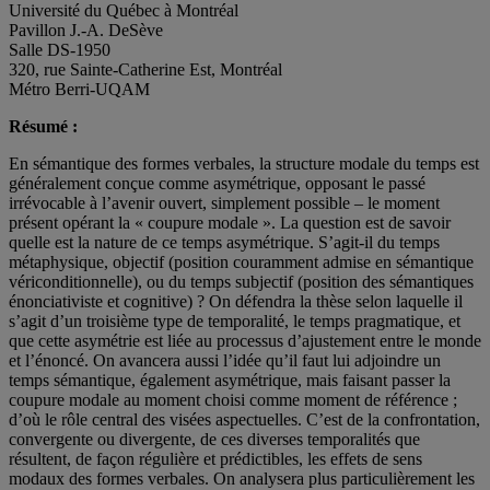
Université du Québec à Montréal
Pavillon J.-A. DeSève
Salle DS-1950
320, rue Sainte-Catherine Est, Montréal
Métro Berri-UQAM
Résumé :
En sémantique des formes verbales, la structure modale du temps est
généralement conçue comme asymétrique, opposant le passé
irrévocable à l’avenir ouvert, simplement possible – le moment
présent opérant la « coupure modale ». La question est de savoir
quelle est la nature de ce temps asymétrique. S’agit-il du temps
métaphysique, objectif (position couramment admise en sémantique
vériconditionnelle), ou du temps subjectif (position des sémantiques
énonciativiste et cognitive) ? On défendra la thèse selon laquelle il
s’agit d’un troisième type de temporalité, le temps pragmatique, et
que cette asymétrie est liée au processus d’ajustement entre le monde
et l’énoncé. On avancera aussi l’idée qu’il faut lui adjoindre un
temps sémantique, également asymétrique, mais faisant passer la
coupure modale au moment choisi comme moment de référence ;
d’où le rôle central des visées aspectuelles. C’est de la confrontation,
convergente ou divergente, de ces diverses temporalités que
résultent, de façon régulière et prédictibles, les effets de sens
modaux des formes verbales. On analysera plus particulièrement les