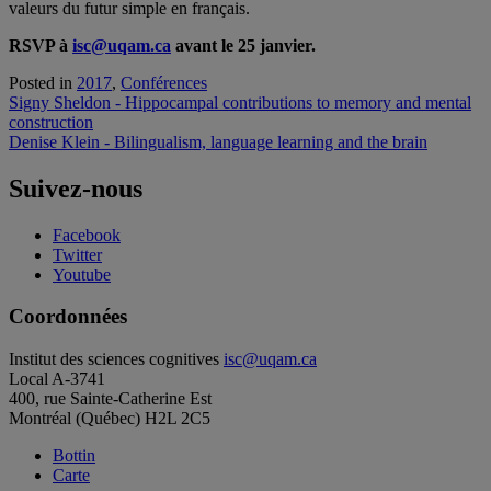
valeurs du futur simple en français.
RSVP à
isc@uqam.ca
avant le 25 janvier.
Posted in
2017
,
Conférences
Navigation
Signy Sheldon - Hippocampal contributions to memory and mental
construction
de
Denise Klein - Bilingualism, language learning and the brain
l'article
Suivez-nous
Facebook
Twitter
Youtube
Coordonnées
Institut des sciences cognitives
isc@uqam.ca
Local A-3741
400, rue Sainte-Catherine Est
Montréal (Québec) H2L 2C5
Bottin
Carte