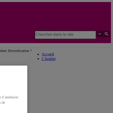
Institut des sciences cognitives
heir Diversification ?
Accueil
L'institut
t d’améliorer
s de