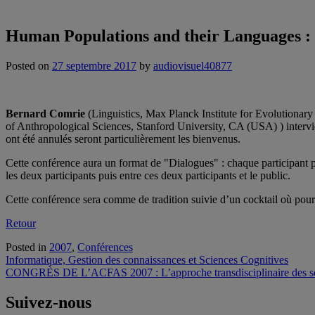
Human Populations and their Languages : H
Posted on
27 septembre 2017
by
audiovisuel40877
Bernard Comrie
(Linguistics, Max Planck Institute for Evolutionar
of Anthropological Sciences, Stanford University, CA (USA) ) intervien
ont été annulés seront particulièrement les bienvenus.
Cette conférence aura un format de "Dialogues" : chaque participant pr
les deux participants puis entre ces deux participants et le public.
Cette conférence sera comme de tradition suivie d’un cocktail où pourr
Retour
Posted in
2007
,
Conférences
Navigation
Informatique, Gestion des connaissances et Sciences Cognitives
CONGRÈS DE L’ACFAS 2007 : L’approche transdisciplinaire des sc
de
l'article
Suivez-nous