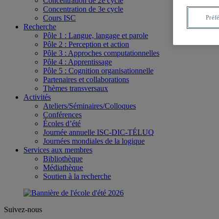
Concentration de 2e cycle
Concentration de 3e cycle
Cours ISC
Préf
Recherche
Pôle 1 : Langue, langage et parole
Pôle 2 : Perception et action
Pôle 3 : Approches computationnelles
Pôle 4 : Apprentissage
Pôle 5 : Cognition organisationnelle
Partenaires et collaborations
Thèmes transversaux
Activités
Ateliers/Séminaires/Colloques
Conférences
Écoles d’été
Journée annuelle ISC-DIC-TÉLUQ
Journées mondiales de la logique
Services aux membres
Bibliothèque
Médiathèque
Soutien à la recherche
Suivez-nous