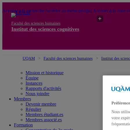
Accéder à la recherche
Accéder au menu pricipal
Accéder à la zone ce
Faculté des sciences humaines
Institut des sciences cognitives
UQAM
Faculté des sciences humaines
Institut des scien
Mission et historique
Équipe
Instances
Rapports d'activités
Nous joindre
Membres
Préférence
Devenir membre
Régulier
Nous utilis
Membres étudiant.es
votre expér
Membres associé.es
fréquentati
Formation