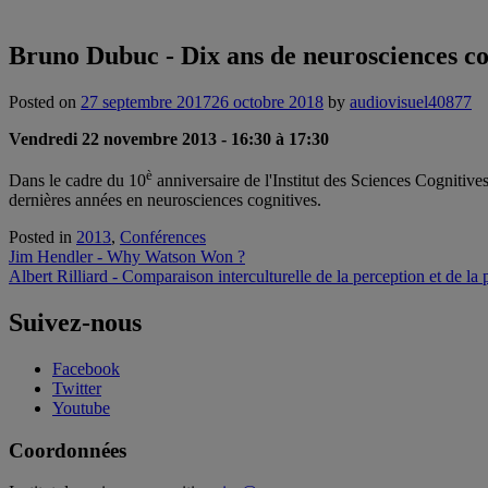
Bruno Dubuc - Dix ans de neurosciences co
Posted on
27 septembre 2017
26 octobre 2018
by
audiovisuel40877
Vendredi 22 novembre 2013 - 16:30 à 17:30
è
Dans le cadre du 10
anniversaire de l'Institut des Sciences Cognitive
dernières années en neurosciences cognitives.
Posted in
2013
,
Conférences
Navigation
Jim Hendler - Why Watson Won ?
Albert Rilliard - Comparaison interculturelle de la perception et de la 
de
l'article
Suivez-nous
Facebook
Twitter
Youtube
Coordonnées