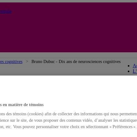
ntrale
ces cognitives
Bruno Dubuc - Dix ans de neurosciences cognitives
Ac
L'
s en matière de témoins
ons des témoins (cookies) afin de collecter des informations qui nous permetten
ience sur le site, de vous proposer des contenus vidéo, d’analyser les statistique
on, etc. Vous pouvez personnaliser votre choix en sélectionnant « Préférences ».