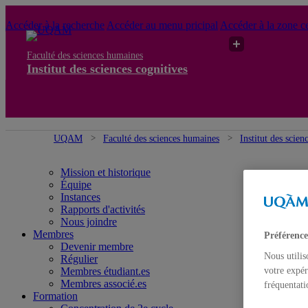
Accéder à la recherche
Accéder au menu pricipal
Accéder à la zone ce
Faculté des sciences humaines
Institut des sciences cognitives
UQAM
Faculté des sciences humaines
Institut des scien
Mission et historique
Équipe
Instances
Rapports d'activités
Nous joindre
Membres
Préférence
Devenir membre
Nous utilis
Régulier
votre expér
Membres étudiant.es
Membres associé.es
fréquentati
Formation