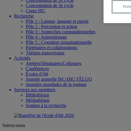
Concentration de 2e cycle
Concentration de 3e cycle
Préf
Cours ISC
Recherche
Pôle 1 : Langue, langage et parole
Pôle 2 : Perception et action
Pôle 3 : Approches computationnelles
Pôle 4 : Apprentissage
Pôle 5 : Cognition organisationnelle
Partenaires et collaborations
Thèmes transversaux
Activités
Ateliers/Séminaires/Colloques
Conférences
Écoles d’été
Journée annuelle ISC-DIC-TÉLUQ
Journées mondiales de la logique
Services aux membres
Bibliothèque
Médiathèque
Soutien à la recherche
Suivez-nous