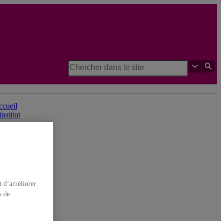
Institut des sciences cognitives
cueil
institut
t d’améliorer
s de