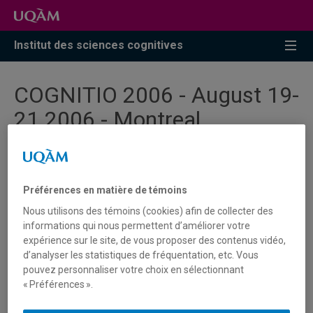
Accéder
Accéder
Accéder
à
au
à
la
menu
la
Institut des sciences cognitives
recherche
pricipal
zone
centrale
COGNITIO 2006 - August 19-
21 2006 - Montreal
COGNITIO 2006
Préférences en matière de témoins
Au-delà du cerveau : la cognition incarnée, située et
Nous utilisons des témoins (cookies) afin de collecter des
distribuée
informations qui nous permettent d’améliorer votre
Beyond the brain : embodied, situated & distributed
expérience sur le site, de vous proposer des contenus vidéo,
cognition
d’analyser les statistiques de fréquentation, etc. Vous
19-21 août/august 2006, Montréal. Building R, room R-
pouvez personnaliser votre choix en sélectionnant
M510
« Préférences ».