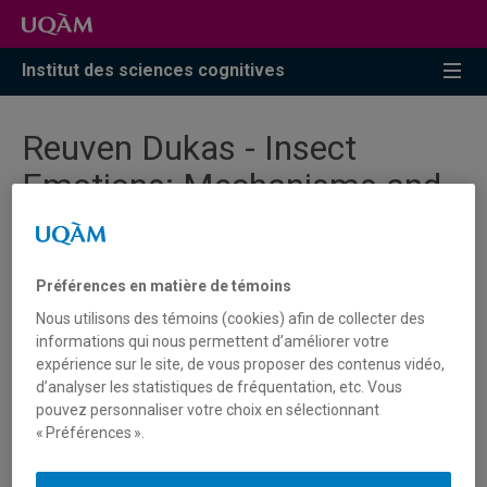
Accéder
Accéder
Accéder
à
au
à
la
menu
la
Institut des sciences cognitives
recherche
pricipal
zone
centrale
Reuven Dukas - Insect
Emotions: Mechanisms and
Evolutionary Biology
Préférences en matière de témoins
Nous utilisons des témoins (cookies) afin de collecter des
informations qui nous permettent d’améliorer votre
Vous devez autoriser les témoins publicitaires pour
expérience sur le site, de vous proposer des contenus vidéo,
afficher les vidéos provenant de Youtube.
d’analyser les statistiques de fréquentation, etc. Vous
Préférences des témoins
pouvez personnaliser votre choix en sélectionnant
« Préférences ».