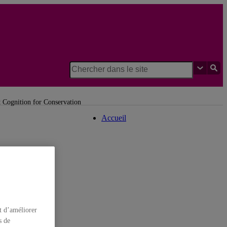
Institut des sciences
cognitives
t Cognition for Conservation
Accueil
t d’améliorer
s de