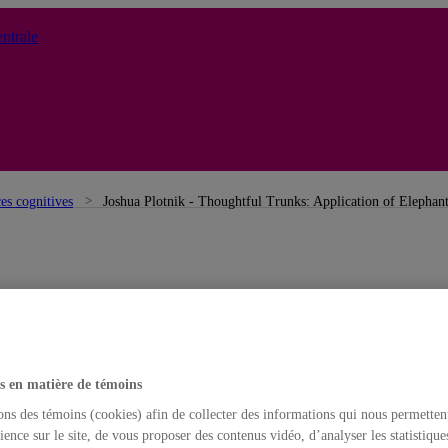
ntrale
ces cognitives
Joshua Plotnik - Thoughtful Trunks: Application of Elephan
s en matière de témoins
ons des témoins (cookies) afin de collecter des informations qui nous permetten
ience sur le site, de vous proposer des contenus vidéo, d’analyser les statistique