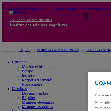
Accéder à la recherche
Accéder au menu pricipal
Accéder à la zone ce
Faculté des sciences humaines
Institut des sciences cognitives
UQAM
Faculté des sciences humaines
Institut des scien
L'institut
Mission et historique
Équipe
Instances
Rapports d'activités
Nous joindre
Membres
Devenir membre
Préférence
Régulier
Membres étudiant.es
Nous utilis
Membres associé.es
votre expér