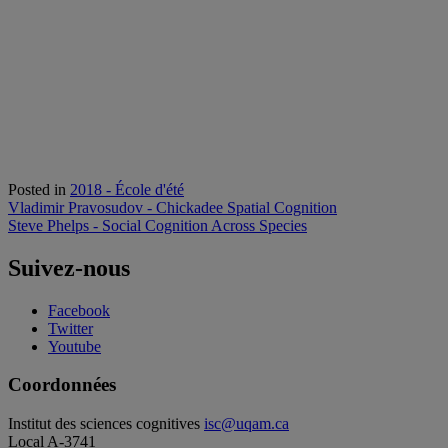
Posted in
2018 - École d'été
Navigation
Vladimir Pravosudov - Chickadee Spatial Cognition
Steve Phelps - Social Cognition Across Species
de
l'article
Suivez-nous
Facebook
Twitter
Youtube
Coordonnées
Institut des sciences cognitives
isc@uqam.ca
Local A-3741