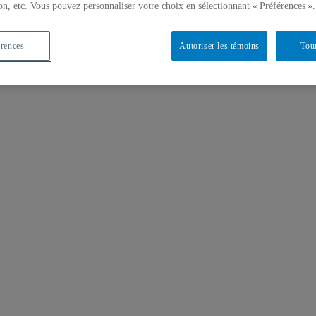
on, etc. Vous pouvez personnaliser votre choix en sélectionnant « Préférences ».
érences
Autoriser les témoins
Tout