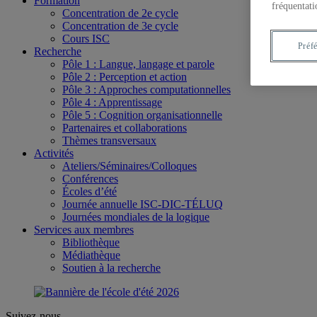
Formation
fréquentati
Concentration de 2e cycle
Concentration de 3e cycle
Cours ISC
Préf
Recherche
Pôle 1 : Langue, langage et parole
Pôle 2 : Perception et action
Pôle 3 : Approches computationnelles
Pôle 4 : Apprentissage
Pôle 5 : Cognition organisationnelle
Partenaires et collaborations
Thèmes transversaux
Activités
Ateliers/Séminaires/Colloques
Conférences
Écoles d’été
Journée annuelle ISC-DIC-TÉLUQ
Journées mondiales de la logique
Services aux membres
Bibliothèque
Médiathèque
Soutien à la recherche
Suivez-nous