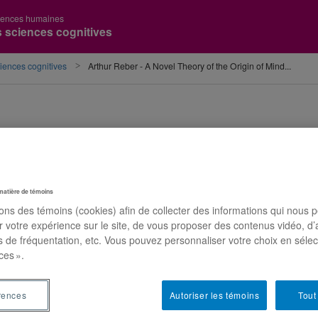
ciences humaines
es sciences cognitives
ciences cognitives
Arthur Reber - A Novel Theory of the Origin of Mind...
matière de témoins
sons des témoins (cookies) afin de collecter des informations qui nous 
r votre expérience sur le site, de vous proposer des contenus vidéo, d’
es de fréquentation, etc. Vous pouvez personnaliser votre choix en séle
ces ».
rences
Autoriser les témoins
Tout