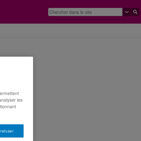
permettent
analyser les
ctionnant
 refuser