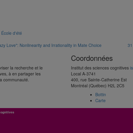
 École d'été
ion
zy Love": Nonlinearity and Irrationality in Mate Choice
31
Coordonnées
riser la recherche et le
Institut des sciences cognitives
i
es, à en partager les
Local A-3741
r sa communauté.
400, rue Sainte-Catherine Est
Montréal (Québec) H2L 2C5
Bottin
Carte
cognitives