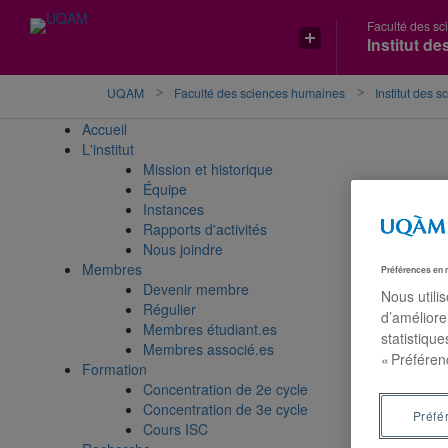
Faculté des s
Accéder
Accéder
Accéder
Institut d
à
au
à
la
menu
la
recherche
pricipal
zone
UQAM
Faculté des sciences humaines
Institut des s
centrale
Accueil
L'institut
Mission et historique
Équipe
Instances
Rapports d'activités
Nous joindre
Membres
Préférences en 
Devenir membre
Nous utili
Régulier
d’améliore
Membres étudiant.es
statistiqu
Membres associé.es
« Préféren
Formation
Concentration de 2e cycle
Concentration de 3e cycle
Préfé
Cours ISC