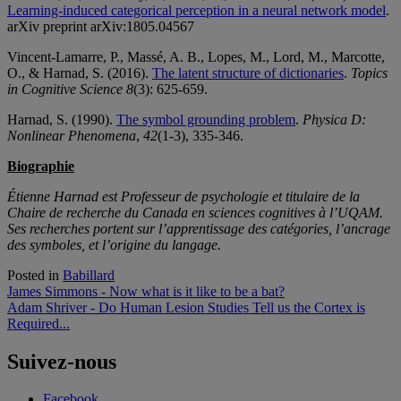
Learning-induced categorical perception in a neural network model
.
arXiv preprint arXiv:1805.04567
Vincent‐Lamarre, P., Massé, A. B., Lopes, M., Lord, M., Marcotte,
O., & Harnad, S. (2016).
The latent structure of dictionaries
.
Topics
in Cognitive Science
8
(3): 625-659.
Harnad, S. (1990).
The symbol grounding problem
.
Physica D:
Nonlinear Phenomena
,
42
(1-3), 335-346.
Biographie
Étienne Harnad est Professeur de psychologie et titulaire de la
Chaire de recherche du Canada en sciences cognitives à l’UQAM.
Ses recherches portent sur l’apprentissage des catégories, l’ancrage
des symboles, et l’origine du langage.
Posted in
Babillard
Navigation
James Simmons - Now what is it like to be a bat?
Adam Shriver - Do Human Lesion Studies Tell us the Cortex is
de
Required...
l'article
Suivez-nous
Facebook