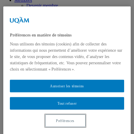
Membres
Devenir membre
Régulier
Membres étudiant.es
Membres associé.es
Formation
Concentration de 2e cycle
Préférences en matière de témoins
Concentration de 3e cycle
Cours ISC
Nous utilisons des témoins (cookies) afin de collecter des
Recherche
informations qui nous permettent d’améliorer votre expérience sur
Pôle 1 : Langue, langage et parole
le site, de vous proposer des contenus vidéo, d’analyser les
Pôle 2 : Perception et action
statistiques de fréquentation, etc. Vous pouvez personnaliser votre
Pôle 3 : Approches computationnelles
choix en sélectionnant « Préférences ».
Pôle 4 : Apprentissage
Pôle 5 : Cognition organisationnelle
Partenaires et collaborations
Thèmes transversaux
Autoriser les témoins
Activités
Ateliers/Séminaires/Colloques
Conférences
Tout refuser
Écoles d’été
Journée annuelle ISC-DIC-TÉLUQ
Journées mondiales de la logique
Préférences
Services aux membres
Bibliothèque