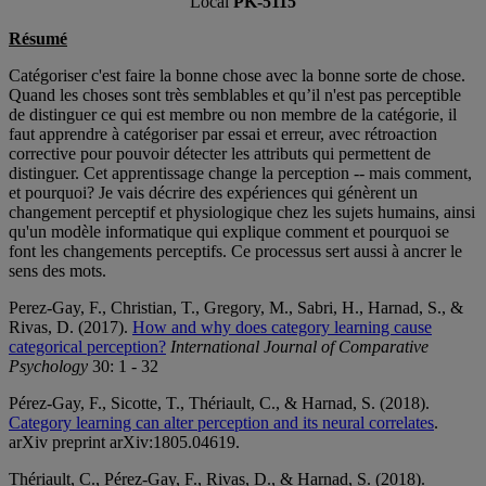
Local
PK-5115
Résumé
Catégoriser c'est faire la bonne chose avec la bonne sorte de chose.
Quand les choses sont très semblables et qu’il n'est pas perceptible
de distinguer ce qui est membre ou non membre de la catégorie, il
faut apprendre à catégoriser par essai et erreur, avec rétroaction
corrective pour pouvoir détecter les attributs qui permettent de
distinguer. Cet apprentissage change la perception -- mais comment,
et pourquoi? Je vais décrire des expériences qui génèrent un
changement perceptif et physiologique chez les sujets humains, ainsi
qu'un modèle informatique qui explique comment et pourquoi se
font les changements perceptifs. Ce processus sert aussi à ancrer le
sens des mots.
Perez-Gay, F., Christian, T., Gregory, M., Sabri, H., Harnad, S., &
Rivas, D. (2017).
How and why does category learning cause
categorical perception?
International Journal of Comparative
Psychology
30: 1 - 32
Pérez-Gay, F., Sicotte, T., Thériault, C., & Harnad, S. (2018).
Category learning can alter perception and its neural correlates
.
arXiv preprint arXiv:1805.04619.
Thériault, C., Pérez-Gay, F., Rivas, D., & Harnad, S. (2018).