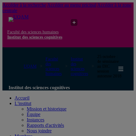
Accéder à la recherche
Accéder au menu pricipal
Accéder à la zone
centrale
Faculté des sciences humaines
Institut des sciences cognitives
25 octobre :
Faculté
Institut
4e séminaire
des
des
UQAM
au DIC
sciences
sciences
session
humaines
cognitives
automne 2018
Institut des sciences cognitives
Accueil
L'institut
Mission et historique
Équipe
Instances
Rapports d'activités
Nous joindre