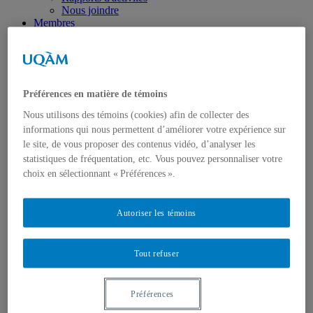
Nous joindre
Membres
Devenir membre
Régulier
Membres étudiant.es
Membres associé.es
Formation
Préférences en matière de témoins
Concentration de 2e cycle
Concentration de 3e cycle
Nous utilisons des témoins (cookies) afin de collecter des
Cours ISC
informations qui nous permettent d’améliorer votre expérience sur
Recherche
le site, de vous proposer des contenus vidéo, d’analyser les
Pôle 1 : Langue, langage et parole
statistiques de fréquentation, etc. Vous pouvez personnaliser votre
Pôle 2 : Perception et action
Pôle 3 : Approches computationnelles
choix en sélectionnant « Préférences ».
Pôle 4 : Apprentissage
Pôle 5 : Cognition organisationnelle
Partenaires et collaborations
Autoriser les témoins
Thèmes transversaux
Activités
Ateliers/Séminaires/Colloques
Tout refuser
Conférences
Écoles d’été
Journée annuelle ISC-DIC-TÉLUQ
Préférences
Journées mondiales de la logique
Services aux membres