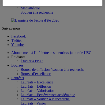
Bibliothèque
Médiathèque
Soutien à la recherche
Suivez-nous
Facebook
Twitter
Youtube
Abonnement à l'infolettre des membres junior de l'ISC
Étudiants
Étudier à l’ISC
Bourses
Bourse de diffusion / soutien à la recherche
Bourse d’excellence
Lauréats
Lauréats – Excellence
Lauréats – Diffusion
Lauréats – Valorisation
Lauréats – Persévérance académique
Lauréats – Soutien à la recherche
Lauréats - Vanier