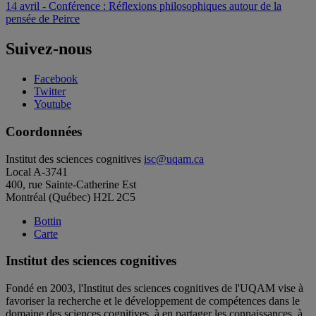
de
14 avril - Conférence : Réflexions philosophiques autour de la
l'article
pensée de Peirce
Suivez-nous
Facebook
Twitter
Youtube
Coordonnées
Institut des sciences cognitives
isc@uqam.ca
Local A-3741
400, rue Sainte-Catherine Est
Montréal (Québec) H2L 2C5
Bottin
Carte
Institut des sciences cognitives
Fondé en 2003, l'Institut des sciences cognitives de l'UQAM vise à
favoriser la recherche et le développement de compétences dans le
domaine des sciences cognitives, à en partager les connaissances, à