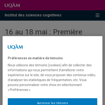
Accéder
Accéder
Accéder
à
au
à
la
menu
la
Institut des sciences cognitives
recherche
pricipal
zone
centrale
16 au 18 mai : Première
École d'été NeuroQAM
Le centre de recherche NeuroQAM lance avec beaucoup
Préférences en matière de témoins
d'enthousiasme sa toute première école d'été en
Nous utilisons des témoins (cookies) afin de collecter des
neurosciences cognitives. La programmation vise à
informations qui nous permettent d’améliorer votre
outiller les participant.e.s aux bases de différentes
expérience sur le site, de vous proposer des contenus vidéo,
méthodes propres à la neuroimagerie et de les
d’analyser les statistiques de fréquentation, etc. Vous
accompagner pour parfaire des habiletés essentielles à
pouvez personnaliser votre choix en sélectionnant
tout.e. chercheur.e.
« Préférences ».
Profitez d’un tarif préférentiel en vous inscrivant
Autoriser les témoins