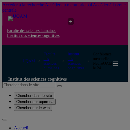
Accéder à la recherche
Accéder au menu pricipal
Accéder à la zone
centrale
Faculté des sciences humaines
Institut des sciences cognitives
Faculté
Institut
Conférence
des
des
mensuelle
UQAM
sciences
sciences
NeuroQAM
humaines
cognitives
le 24...
Institut des sciences cognitives
Chercher dans le site
Chercher sur uqam.ca
Chercher sur le web
Accueil