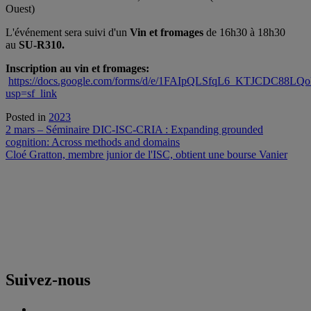
Ouest)
L'événement sera suivi d'un
Vin et fromages
de 16h30 à 18h30
au
SU-R310
.
Inscription au vin et fromages:
https://docs.google.com/forms/d/e/1FAIpQLSfqL6_KTJCDC8
usp=sf_link
Posted in
2023
Navigation
2 mars – Séminaire DIC-ISC-CRIA : Expanding grounded
cognition: Across methods and domains
de
Cloé Gratton, membre junior de l'ISC, obtient une bourse Vanier
l'article
Suivez-nous