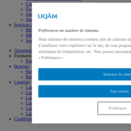
Conférences
Écoles d’été
Journée annuelle ISC-DIC-TÉLUQ
Journées mondiales de la logique
Services aux membres
Bibliothèque
Préférences en matière de témoins
Médiathèque
Nous utilisons des témoins (cookies) afin de collecter d
Soutien à la recherche
d’améliorer votre expérience sur le site, de vous propos
Abonnement à l'infolettre des membres junior de l'ISC
statistiques de fréquentation, etc. Vous pouvez personnal
Étudiants
« Préférences ».
Étudier à l’ISC
Bourses
Bourse de diffusion / soutien à la recherche
Autoriser les tém
Bourse d’excellence
Lauréats
Lauréats – Excellence
Tout refuser
Lauréats – Diffusion
Lauréats – Valorisation
Lauréats – Persévérance académique
Lauréats – Soutien à la recherche
Préférences
Lauréats - Vanier
Conférences inter-instituts