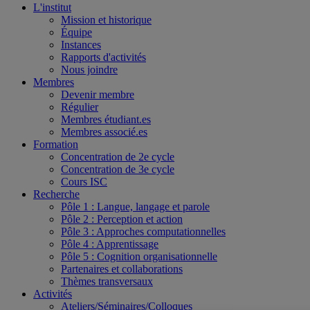
L'institut
Mission et historique
Équipe
Instances
Rapports d'activités
Nous joindre
Membres
Devenir membre
Régulier
Membres étudiant.es
Membres associé.es
Formation
Concentration de 2e cycle
Concentration de 3e cycle
Cours ISC
Recherche
Pôle 1 : Langue, langage et parole
Pôle 2 : Perception et action
Pôle 3 : Approches computationnelles
Pôle 4 : Apprentissage
Pôle 5 : Cognition organisationnelle
Partenaires et collaborations
Thèmes transversaux
Activités
Ateliers/Séminaires/Colloques