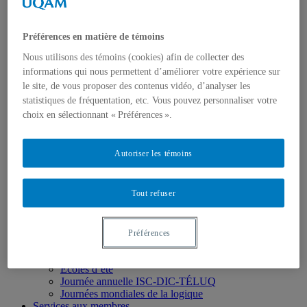
Nous joindre
Membres
Devenir membre
Préférences en matière de témoins
Régulier
Nous utilisons des témoins (cookies) afin de collecter des
Membres étudiant.es
Membres associé.es
informations qui nous permettent d’améliorer votre expérience sur
Formation
le site, de vous proposer des contenus vidéo, d’analyser les
Concentration de 2e cycle
statistiques de fréquentation, etc. Vous pouvez personnaliser votre
Concentration de 3e cycle
choix en sélectionnant « Préférences ».
Cours ISC
Recherche
Pôle 1 : Langue, langage et parole
Autoriser les témoins
Pôle 2 : Perception et action
Pôle 3 : Approches computationnelles
Pôle 4 : Apprentissage
Tout refuser
Pôle 5 : Cognition organisationnelle
Partenaires et collaborations
Thèmes transversaux
Activités
Préférences
Ateliers/Séminaires/Colloques
Conférences
Écoles d’été
Journée annuelle ISC-DIC-TÉLUQ
Journées mondiales de la logique
Services aux membres