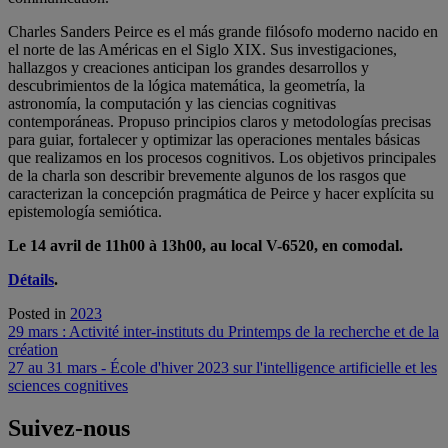
Charles Sanders Peirce es el más grande filósofo moderno nacido en
el norte de las Américas en el Siglo XIX. Sus investigaciones,
hallazgos y creaciones anticipan los grandes desarrollos y
descubrimientos de la lógica matemática, la geometría, la
astronomía, la computación y las ciencias cognitivas
contemporáneas. Propuso principios claros y metodologías precisas
para guiar, fortalecer y optimizar las operaciones mentales básicas
que realizamos en los procesos cognitivos. Los objetivos principales
de la charla son describir brevemente algunos de los rasgos que
caracterizan la concepción pragmática de Peirce y hacer explícita su
epistemología semiótica.
Le 14 avril de 11h00 à 13h00, au local V-6520, en comodal.
Détails
.
Posted in
2023
Navigation
29 mars : Activité inter-instituts du Printemps de la recherche et de la
création
de
27 au 31 mars - École d'hiver 2023 sur l'intelligence artificielle et les
l'article
sciences cognitives
Suivez-nous