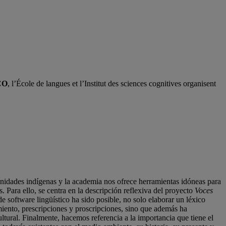
SCO
, l’École de langues et l’Institut des sciences cognitives organisent
munidades indígenas y la academia nos ofrece herramientas idóneas para
. Para ello, se centra en la descripción reflexiva del proyecto
Voces
de software lingüístico ha sido posible, no solo elaborar un léxico
miento, prescripciones y proscripciones, sino que además ha
ultural. Finalmente, hacemos referencia a la importancia que tiene el