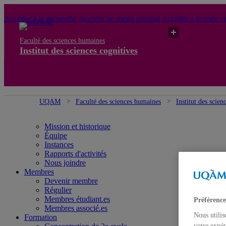
Accéder à la recherche
Accéder au menu pricipal
Accéder à la zone ce
Faculté des sciences humaines
Institut des sciences cognitives
UQAM
Faculté des sciences humaines
Institut des scien
Mission et historique
Équipe
Instances
Rapports d'activités
Nous joindre
Membres
Devenir membre
Régulier
Membres étudiant.es
Préférence
Membres associé.es
Nous utilis
Formation
votre expér