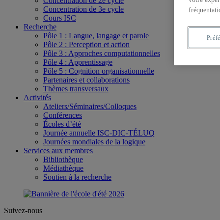
Concentration de 2e cycle
Concentration de 3e cycle
fréquentati
Cours ISC
Recherche
Pôle 1 : Langue, langage et parole
Préf
Pôle 2 : Perception et action
Pôle 3 : Approches computationnelles
Pôle 4 : Apprentissage
Pôle 5 : Cognition organisationnelle
Partenaires et collaborations
Thèmes transversaux
Activités
Ateliers/Séminaires/Colloques
Conférences
Écoles d’été
Journée annuelle ISC-DIC-TÉLUQ
Journées mondiales de la logique
Services aux membres
Bibliothèque
Médiathèque
Soutien à la recherche
Suivez-nous