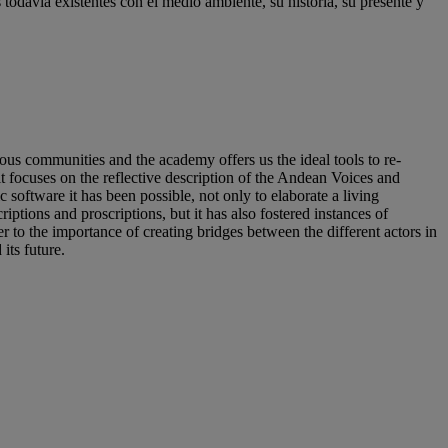
 todavía existentes con el medio ambiente, su historia, su presente y
ous communities and the academy offers us the ideal tools to re-
it focuses on the reflective description of the Andean Voices and
software it has been possible, not only to elaborate a living
iptions and proscriptions, but it has also fostered instances of
er to the importance of creating bridges between the different actors in
its future.