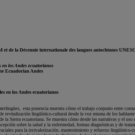
M et de la Décennie internationale des langues autochtones UNE
 en los Andes ecuatorianos
the Ecuadorian Andes
es en los Andes ecuatorianos
e interlingües, esta ponencia muestra cómo el trabajo conjunto entre co
 revitalización lingüístico-cultural desde la voz misma de los hablantes
de la Sierra ecuatoriana. Se muestra cómo desde las narrativas y el uso 
oncepción sobre la salud y la enfermedad, formas diagnósticas y de trata
uciales para la (re)valorización, mantenimiento y refuerzo lingüístico-c