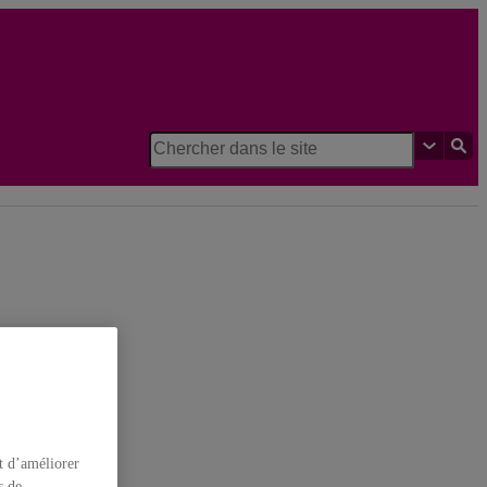
t des sciences cognitives
t d’améliorer
s de