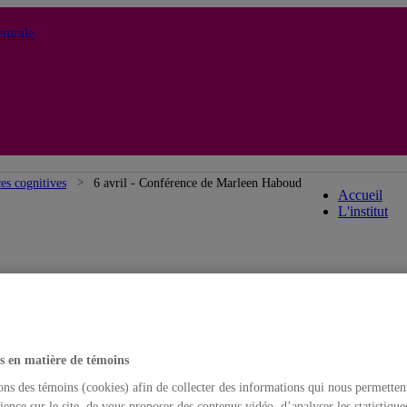
ntrale
Institu
ces cognitives
6 avril - Conférence de Marleen Haboud
Accueil
L'institut
s en matière de témoins
ons des témoins (cookies) afin de collecter des informations qui nous permetten
ience sur le site, de vous proposer des contenus vidéo, d’analyser les statistique