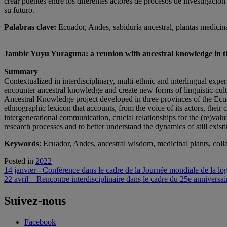
crear puentes entre los diferentes actores de procesos de investigación
su futuro.
Palabras clave:
Ecuador, Andes, sabiduría ancestral, plantas medicin
Jambic Yuyu Yuraguna: a reunion with ancestral knowledge in 
Summary
Contextualized in interdisciplinary, multi-ethnic and interlingual ex
encounter ancestral knowledge and create new forms of linguistic-cultu
Ancestral Knowledge project developed in three provinces of the Ecuado
ethnographic lexicon that accounts, from the voice of its actors, their 
intergenerational communication, crucial relationships for the (re)valu
research processes and to better understand the dynamics of still existi
Keywords
: Ecuador, Andes, ancestral wisdom, medicinal plants, col
Posted in
2022
Navigation
14 janvier - Conférence dans le cadre de la Journée mondiale de la lo
22 avril – Rencontre interdisciplinaire dans le cadre du 25e anniversa
de
l'article
Suivez-nous
Facebook