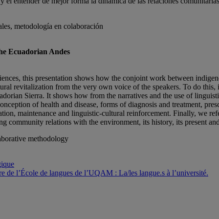
 y el entender de mejor forma la dinámica de las relaciones comunitarias
ales, metodología en colaboración
the Ecuadorian Andes
periences, this presentation shows how the conjoint work between indigen
ral revitalization from the very own voice of the speakers. To do this, 
rian Sierra. It shows how from the narratives and the use of linguistic 
conception of health and disease, forms of diagnosis and treatment, prescr
ation, maintenance and linguistic-cultural reinforcement. Finally, we ref
ng community relations with the environment, its history, its present and 
laborative methodology
gique
ire de l’École de langues de l’UQAM : La/les langue.s à l’université.