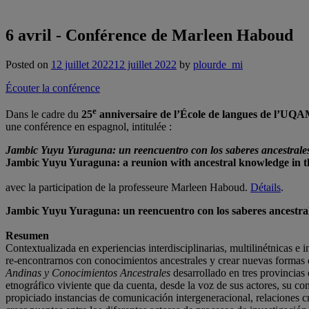
6 avril - Conférence de Marleen Haboud
Posted on
12 juillet 2022
12 juillet 2022
by
plourde_mi
Écouter la conférence
e
Dans le cadre du
25
anniversaire de l’École de langues de l’UQA
une conférence en espagnol, intitulée :
Jambic Yuyu Yuraguna: un reencuentro con los saberes ancestrales
Jambic Yuyu Yuraguna: a reunion with ancestral knowledge in 
avec la participation de la professeure Marleen Haboud.
Détails
.
Jambic Yuyu Yuraguna: un reencuentro con los saberes ancestral
Resumen
Contextualizada en experiencias interdisciplinarias, multilinétnicas 
re-encontrarnos con conocimientos ancestrales y crear nuevas formas de
Andinas y Conocimientos Ancestrales
desarrollado en tres provincias 
etnográfico viviente que da cuenta, desde la voz de sus actores, su c
propiciado instancias de comunicación intergeneracional, relaciones cr